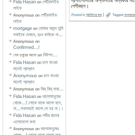
প্রগতিশীলতার অশ্লীলতার অন্ধকার নামে
Fida Hasan
পেট্রিফাইড
on
পেশীবহুল।
লাইফ
পেট্রিফাইড
|
Anonymous
on
Posted in
প্রতিদিনের কথা
Tagged
অনুধাবনের
লাইফ
mortgage
তোমার আনন্দ তুমি
on
সবাইকে দেখাবে, দুঃখ কাউকে না…
Anonymous
on
Confirmed…!
বিউগল…
শেষ দুপুরের আলো
on
Fida Hasan
চলে যাওয়া
on
মানেই প্রস্থান
Anonymous
চলে যাওয়া
on
মানেই প্রস্থান
ঝির্‌ ঝির্‌ ধারা…
Anonymous
on
Fida Hasan
ভালোমানুষের
on
খোজে…! লোকে যাকে ভালো বলে,
না…সবসময়ই ভালো সে হয় না।।
Fida Hasan
গভীর রাতের
on
এলোমেলো কথা
ভালোমানুষের
Anonymous
on
খোজে…! লোকে যাকে ভালো বলে,