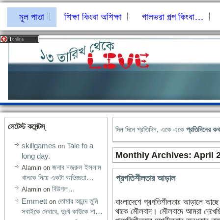
মূল পাতা
শিক্ষা কিংবা অশিক্ষা
গালভরা গল্প কিংবা…
লেটেস্ট কমেন্টস্‌
দিন দিনে প্রতিদিন, একে একে
প্রতিদিনের ক
skillgames
Tale fo a
on
Monthly Archives:
April 
long day.
জনাব নজরুল ইসলাম
Alamin
on
প্রগতিশীলতার আড়াল
খানকে নিয়ে একটা অভিজ্ঞতা…
বিউগল…
Alamin
on
Emmett
তোমার আনন্দ তুমি
বাংলাদেশে প্রগতিশীলতার আড়ালে আছে
on
থাকে মৌলবাদ। মৌলবাদে আমরা দেখেছিল
সবাইকে দেখাবে, দুঃখ কাউকে না…