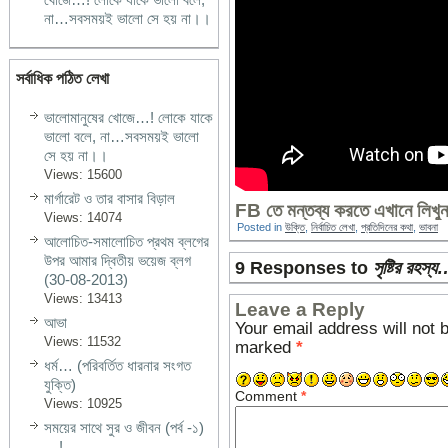
না…সবসময়ই ভালো সে হয় না।।
সর্বাধিক পঠিত লেখা
ভালোমানুষের খোজে…! লোকে যাকে
ভালো বলে, না…সবসময়ই ভালো
সে হয় না।।
Views: 15600
মার্গারেট ও তার বাসার বিড়াল
FB তে মন্তব্য করতে এখানে লিখুন
Views: 14074
Posted in
উক্তি
,
নির্বাচিত লেখা
,
প্রতিদিনের কথা
,
ভাবনা
আলোচিত-সমালোচিত প্রথম ব্লগের
উপর আমার দ্বিতীয় ভয়েজ ব্লগ
9 Responses to
সৃষ্টির রহস্য
(30-08-2013)
Views: 13413
Leave a Reply
আভা
Your email address will not 
Views: 11532
marked
*
ধর্ম… (পরিবর্তিত ধারনার সংগত
যুক্তি)
Comment
*
Views: 10925
সময়ের সাথে সুর ও জীবন (পর্ব -১)
…!