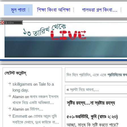
মূল পাতা
শিক্ষা কিংবা অশিক্ষা
গালভরা গল্প কিংবা…
লেটেস্ট কমেন্টস্‌
দিন দিনে প্রতিদিন, একে একে
প্রতিদিনের ক
skillgames
Tale fo a
on
«
স্রস্টা নিয়ে ভাবনা,…
long day.
জনাব নজরুল ইসলাম
Alamin
on
সৃষ্টির রহস্য…না স্রষ্টার রহস্য
খানকে নিয়ে একটা অভিজ্ঞতা…
বিউগল…
Alamin
on
Emmett
তোমার আনন্দ তুমি
৫০১-ডরমিটরি, কুবি (রাতঃ ২:২৩)
on
সবাইকে দেখাবে, দুঃখ কাউকে না…
আচ্ছা, মানুষ কি সৃষ্টি করতে পারে?