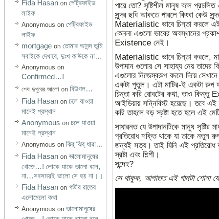
Fida Hasan
পেট্রিফাইড
on
পারে তো? সৃষ্টিশীল মানুষ বলে প্রচ
লাইফ
সুন্দর ছবি আকতে পারলে কিংবা কেউ সুন্দ
Materialistic ভাবে চিন্তা করলে এই 
পেট্রিফাইড
Anonymous
on
কেননা এগুলো ভাবের অবস্থানের প্রকাশ
লাইফ
Existence নেই।
mortgage
তোমার আনন্দ তুমি
on
সবাইকে দেখাবে, দুঃখ কাউকে না…
Materialistic ভাবে চিন্তা করলে, মান
উপাদান গুলোর সে সাহায্য নেয় তাদের কি
Anonymous
on
এগুলোর নিজেস্বরুপ বদলে দিয়ে সেখানে 
Confirmed…!
একটা পুতুল। এটা মাটির-ই একটা রুপ য
বিউগল…
শেষ দুপুরের আলো
on
চিন্তা করি রোবটের কথা, তাও কিন্তু 
Fida Hasan
চলে যাওয়া
on
আইডিয়ায় সন্নিবিস্ট হয়েছে। তবে এই র
মানেই প্রস্থান
করি তাহলে বড় স্রষ্টা হতে হলে এই ম
Anonymous
চলে যাওয়া
on
সাধারনত যে উপাদানটিকে মানুষ সৃষ্টির 
মানেই প্রস্থান
প্রতিরোধ শক্তি থাকে যা তাকে নতুন রু
ঝির্‌ ঝির্‌ ধারা…
জন্যই সত্য। তাই যিনি এই প্রতিরোধ
Anonymous
on
স্রষ্টা এবং শিল্পী।
Fida Hasan
ভালোমানুষের
on
সন্দেহ?
খোজে…! লোকে যাকে ভালো বলে,
না…সবসময়ই ভালো সে হয় না।।
সে থাকুক, আপাতত এই গানটা শোনা যেত
Fida Hasan
গভীর রাতের
on
এলোমেলো কথা
ভালোমানুষের
Anonymous
on
খোজে…! লোকে যাকে ভালো বলে,