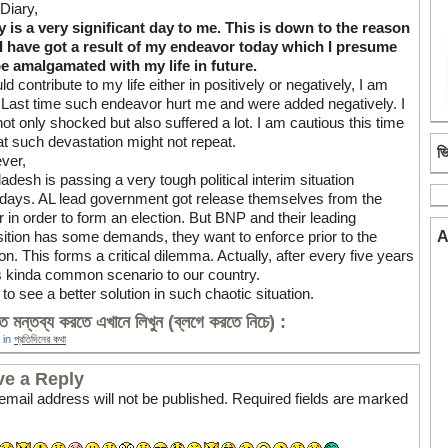
Diary,
 is a very significant day to me. This is down to the reason
 I have got a result of my endeavor today which I presume
be amalgamated with my life in future.
ld contribute to my life either in positively or negatively, I am
 Last time such endeavor hurt me and were added negatively. I
ot only shocked but also suffered a lot. I am cautious this time
at such devastation might not repeat.
ভ
ver,
adesh is passing a very tough political interim situation
ays. AL lead government got release themselves from the
 in order to form an election. But BNP and their leading
ition has some demands, they want to enforce prior to the
A
ion. This forms a critical dilemma. Actually, after every five years
is kinda common scenario to our country.
e to see a better solution in such chaotic situation.
 মন্তব্য করতে এখানে লিখুন (ব্লগে করতে নিচে) :
 in
প্রতিদিনের কথা
ve a Reply
email address will not be published.
Required fields are marked