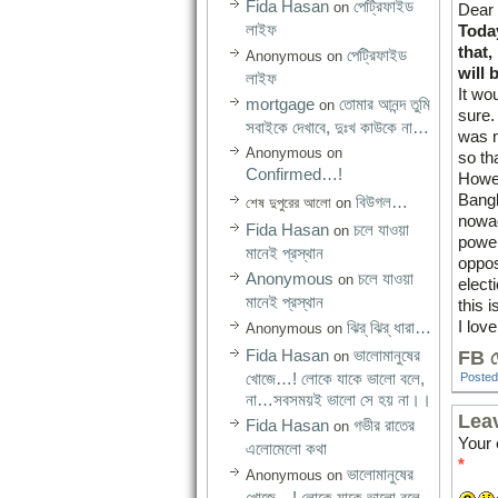
Fida Hasan
পেট্রিফাইড
on
Dear 
লাইফ
Today
that,
পেট্রিফাইড
Anonymous
on
will 
লাইফ
It wou
mortgage
তোমার আনন্দ তুমি
on
sure.
সবাইকে দেখাবে, দুঃখ কাউকে না…
was n
Anonymous
on
so th
Confirmed…!
Howe
Bangl
বিউগল…
শেষ দুপুরের আলো
on
nowad
Fida Hasan
চলে যাওয়া
on
power
মানেই প্রস্থান
oppos
Anonymous
চলে যাওয়া
on
elect
মানেই প্রস্থান
this 
I lov
ঝির্‌ ঝির্‌ ধারা…
Anonymous
on
Fida Hasan
ভালোমানুষের
FB তে
on
খোজে…! লোকে যাকে ভালো বলে,
Posted
না…সবসময়ই ভালো সে হয় না।।
Lea
Fida Hasan
গভীর রাতের
on
Your 
এলোমেলো কথা
*
ভালোমানুষের
Anonymous
on
খোজে…! লোকে যাকে ভালো বলে,