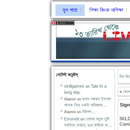
মূল পাতা
শিক্ষা কিংবা অশিক্ষা
লেটেস্ট কমেন্টস্‌
দিন দি
skillgames
Tale fo a
on
«
ফেল
long day.
জনাব নজরুল ইসলাম
Alamin
on
খানকে নিয়ে একটা অভিজ্ঞতা…
Sign
বিউগল…
Alamin
on
501,
Emmett
তোমার আনন্দ তুমি
on
Comil
সবাইকে দেখাবে, দুঃখ কাউকে না…