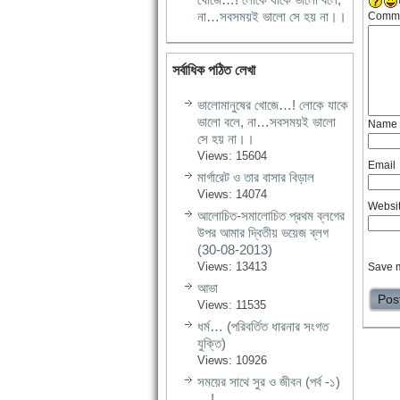
না…সবসময়ই ভালো সে হয় না।।
Comm
সর্বাধিক পঠিত লেখা
ভালোমানুষের খোজে…! লোকে যাকে
ভালো বলে, না…সবসময়ই ভালো
Name
সে হয় না।।
Views: 15604
Email
মার্গারেট ও তার বাসার বিড়াল
Views: 14074
Websi
আলোচিত-সমালোচিত প্রথম ব্লগের
উপর আমার দ্বিতীয় ভয়েজ ব্লগ
(30-08-2013)
Views: 13413
Save m
আভা
Views: 11535
ধর্ম… (পরিবর্তিত ধারনার সংগত
যুক্তি)
Views: 10926
সময়ের সাথে সুর ও জীবন (পর্ব -১)
…!