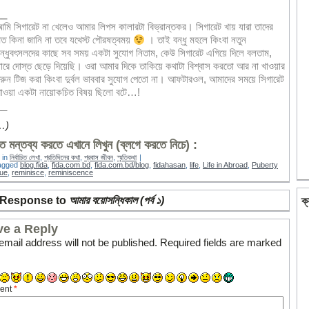
__
মি সিগারেট না খেলেও আমার লিপস কালারটা বিভ্রান্তকর। সিগারেট খায় যারা তাদের
ত কিনা জানি না তবে যথেস্ট পৌরষত্বময়
। তাই বন্ধু মহলে কিংবা নতুন
ন্ধুবৎসলদের কাছে সব সময় একটা সুযোগ নিতাম, কেউ সিগারেট এগিয়ে দিলে বলতাম,
ারে দোস্ত ছেড়ে দিয়েছি। ওরা আমার দিকে তাকিয়ে কথাটা বিশ্বাস করতো আর না খাওয়ার
রুন টিজ করা কিংবা দুর্বল ভাববার সুযোগ পেতো না। আফটারওল, আমাদের সময়ে সিগারেট
াওয়া একটা নায়োকচিত বিষয় ছিলো বটে…!
__
…)
 মন্তব্য করতে এখানে লিখুন (ব্লগে করতে নিচে) :
 in
নির্বাচিত লেখা
,
প্রতিদিনের কথা
,
প্রবাস জীবন
,
স্মৃতিকথা
|
agged
blog.fida
,
fida.com.bd
,
fida.com.bd/blog
,
fidahasan
,
life
,
Life in Abroad
,
Puberty
lue
,
reminisce
,
reminiscence
 Response to
আমার বয়োসন্ধিকাল (পর্ব ১)
ক্
ve a Reply
email address will not be published.
Required fields are marked
ent
*