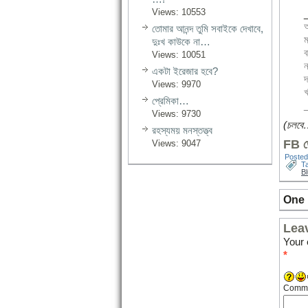
Views: 10553
আ
তোমার আনন্দ তুমি সবাইকে দেখাবে,
ম
দুঃখ কাউকে না…
ব
Views: 10051
ন
একটা ইরেজার হবে?
দ
Views: 9970
খ
প্রেমিকা…
Views: 9730
(চলবে
রহস্যময় মনস্তত্ত্ব
FB তে
Views: 9047
Posted
T
B
One
Lea
Your 
*
Comm