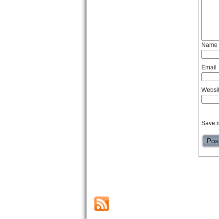
Name
Email
Websi
Save m