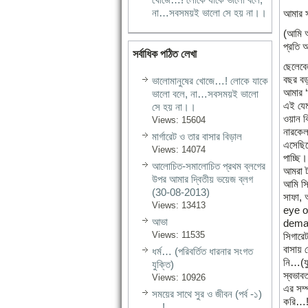
না…সবসময়ই ভালো সে হয় না।।
আমার স
(আমি অ
প্রতি আ
সর্বাধিক পঠিত লেখা
ছেলেবে
বছর বড়
ভালোমানুষের খোজে…! লোকে যাকে
আমার ‘
ভালো বলে, না…সবসময়ই ভালো
এই যেম
সে হয় না।।
ওয়ান ক
Views: 15604
নারকেল
মার্গারেট ও তার বাসার বিড়াল
এসেছিল
Views: 14074
পাচ্ছি
আলোচিত-সমালোচিত প্রথম ব্লগের
আমরা ট
উপর আমার দ্বিতীয় ভয়েজ ব্লগ
আমি সি
(30-08-2013)
সাফা, 
Views: 13413
eye o
আভা
deman
Views: 11535
সিগারে
বাসায় 
ধর্ম… (পরিবর্তিত ধারনার সংগত
নি…(যু
যুক্তি)
স্বভাব
Views: 10926
এর সম্
সময়ের সাথে সুর ও জীবন (পর্ব -১)
করি…
…!