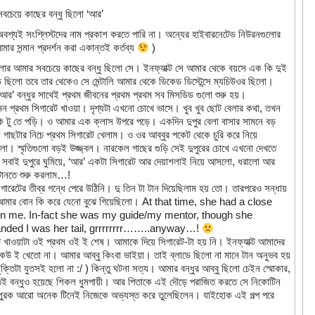
বচেয়ে কাছের বন্ধু ছিলো ‘আর’
বশ্যই সংশ্লিস্টদের নাম প্রকাশ করতে পারি না। অন্যের হাইবারনেটেড নিউরনগুলোর
মার সন্মান প্রদর্শন করা একান্তই কর্তব্য
)
লার আমার সবচেয়ে কাছের বন্ধু ছিলো সে। ইনফ্যাক্ট সে আমার থেকে বয়সে এক কি দুই
 ছিলো তবে তার থেকেও সে মেন্টালি আমার থেকে ডিকেড ডিস্টেন্সে ম্যচিউওর ছিলো।
আর’ বন্ধুর সাথেই প্রথম জীবনের প্রথম প্রথম সব মিসডিড গুলো শুরু হয়।
ন প্রথম সিগারেট খাওয়া। দৃশ্যটা এখনো চোখে ভাসে। খুব খুব ছোট বেলার কথা, তখন
ি টু তে পড়ি। ও আমার এক ক্লাস উপরে পড়ে। একদিন দুপুর বেলা বাসার সামনে বড়
 গাছটার নিচে প্রথম সিগারেট খেলাম। ও ওর আব্বুর পকেট থেকে চুরি করে নিয়ে
ো। স্মৃতিগুলো বড়ই উজ্জ্বল। নারকেল গাছের গুড়ি সেই দুপুরের চোখে এখনো দেখতে
। সবাই দুপুরে ঘুমিয়ে, ‘আর’ একটা সিগারেট আর দেয়াশলাই নিয়ে আসলো, ধরালো আর
ানতে শুরু করলাম…!
গারেটের তীব্র গন্ধে পেরে উঠিনি। দু তিন টা টান দিয়েছিলাম হয় তো। তারপরেও সন্ধায়
আমার বোন কি করে যেনো বুঝে গিয়েছিলো। At that time, she had a close
n me. In-fact she was my guide/my mentor, though she
ded I was her tail, grrrrrrrr……..anyway…!
ট খাওয়াটা ওই প্রথম ওই ই শেষ। আমাকে দিয়ে সিগারেট-টা হয় নি। ইনফ্যাক্ট আমাদের
কেউ ই খেতো না। আমার আব্বু কিংবা ভাইয়া। তাই ব্লাডে ছিলো না মানে টান অনুভব হয়
ক্তিটা যুতসই হলো না :/ ) কিন্তু ঘটনা সত্য। আমার বন্ধুর আব্বু ছিলো চেইন স্মোকার,
তই বন্ধুও হয়েছে শিকল ধুমপায়ী। আর পিতাকে এই দৌড়ে পরাজিত করতে সে নিকোটিন
পুরক আরো অনেক টিনেই নিজেকে অভ্যস্ত করে তুলেছিলেন। যাইহোক এই গল্প পরে
!