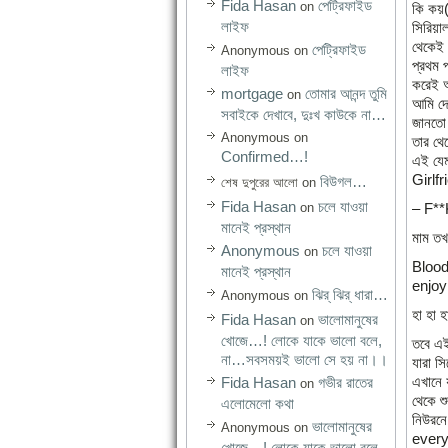
Fida Hasan
পেট্রিফাইড
on
কি কয়(
লাইফ
সিরিয়া
থেকেই 
পেট্রিফাইড
Anonymous
on
প্রথম 
লাইফ
করেই আ
mortgage
তোমার আনন্দ তুমি
on
আমি দে
সবাইকে দেখাবে, দুঃখ কাউকে না…
জানতো 
Anonymous
on
তার থে
Confirmed…!
এই যেম
Girlfr
বিউগল…
শেষ দুপুরের আলো
on
Fida Hasan
চলে যাওয়া
on
– F**
মানেই প্রস্থান
মাম তখ
Anonymous
চলে যাওয়া
on
Blood
মানেই প্রস্থান
enjoy
ঝির্‌ ঝির্‌ ধারা…
Anonymous
on
হা হা হ
Fida Hasan
ভালোমানুষের
on
খোজে…! লোকে যাকে ভালো বলে,
তবে এই
না…সবসময়ই ভালো সে হয় না।।
যারা স
এখানে 
Fida Hasan
গভীর রাতের
on
থেকে শ
এলোমেলো কথা
নিউরন
ভালোমানুষের
Anonymous
on
every
খোজে…! লোকে যাকে ভালো বলে,