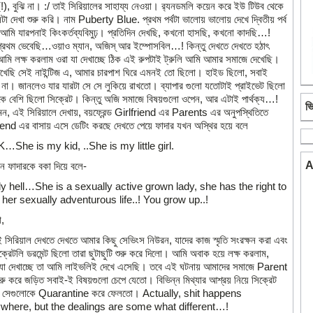
!), বুঝি না। :/ তাই সিরিয়ালের সাহায্য নেওয়া। র‍্যনডমলি কয়েন করে ইউ টিউব থেকে
লটা দেখা শুরু করি। নাম Puberty Blue. প্রথম পর্বটা ভালোয় ভালোয় দেখে দ্বিতীয় পর্ব
আমি যারপনাই কিংকর্তব্যবিমুঢ়। প্রতিদিন দেখছি, কখনো হাসছি, কখনো কাদছি…!
প্রথম ভেবেছি…ওয়াও ম্যান, অজিস্‌ আর ইম্পোসবিল…! কিন্তু দেখতে দেখতে হঠাৎ
মি লক্ষ করলাম ওরা যা দেখাচ্ছে ঠিক এই রুপটাই ট্রুলি আমি আমার সমাজে দেখেছি।
খেছি সেই নাইন্টিজ এ, আমার চারপাশ ঘিরে এমনই তো ছিলো। হাইড ছিলো, সবাই
না। জানলেও যার যারটা সে সে লুকিয়ে রাখতো। ব্যাপার গুলো যতোটাই প্রাইভেট ছিলো
কে বেশি ছিলো সিক্রেট। কিন্তু অজি সমাজে বিষয়গুলো ওপেন, আর এটাই পার্থক্য…!
ভ
ন, এই সিরিয়ালে দেখায়, বয়ফ্রেন্ড Girlfriend এর Parents এর অনুপস্থিতিতে
iend এর বাসায় এসে ডেটিং করছে দেখতে পেয়ে ফাদার যখন অস্থির হয়ে বলে
K…She is my kid, ..She is my little girl.
A
ন ফাদারকে বকা দিয়ে বলে-
y hell…She is a sexually active grown lady, she has the right to
 her sexually adventurous life..! You grow up..!
া,
 সিরিয়াল দেখতে দেখতে আমার কিছু সেভিংস নিউরন, যাদের কাজ স্মৃতি সংরক্ষন করা এবং
িক্রেটলি ডরমেন্ট ছিলো তারা ছুটাছুটি শুরু করে দিলো। আমি অবাক হয়ে লক্ষ করলাম,
যা দেখাচ্ছে তা আমি লাইভলিই দেখে এসেছি। তবে এই ঘটনায় আমাদের সমাজে Parent
ুরু করে জড়িত সবাই-ই বিষয়গুলো চেপে যেতো। বিভিন্ন মিথ্যার আশ্রয় নিয়ে সিক্রেট
ে সেগুলোকে Quarantine করে ফেলতো। Actually, shit happens
where, but the dealings are some what different…!