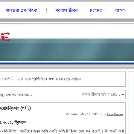
গালভরা গল্প কিংবা…
প্রবাস জীবন
মতামত
আরো…
নে প্রতিদিন, একে একে
প্রতিদিনের কথা
ক্রমান্বয়ে এখানেঃ
ong week ended…
আমার জীবনে ঘটে যাওয়া…
»
য়োসন্ধিকাল (পর্ব ১)
Published
May 14, 2015
|
By
Fida Hasan
, ২০১৫, ব্রিসবেন
তি ওজি ইংলিশ প্রক্টিসের জন্য আমি একটা অজি সিরিয়াল দেখা শুরু করেছি। ইনফ্যাক্ট এরা