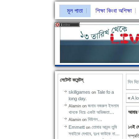
মূল পাতা
শিক্ষা কিংবা অশিক্ষা
লেটেস্ট কমেন্টস্‌
দিন দি
skillgames
Tale fo a
on
«
A l
long day.
জনাব নজরুল ইসলাম
Alamin
on
খানকে নিয়ে একটা অভিজ্ঞতা…
আমার ব
বিউগল…
Alamin
on
১৩ই মে
Emmett
তোমার আনন্দ তুমি
on
সবাইকে দেখাবে, দুঃখ কাউকে না…
সম্প্র