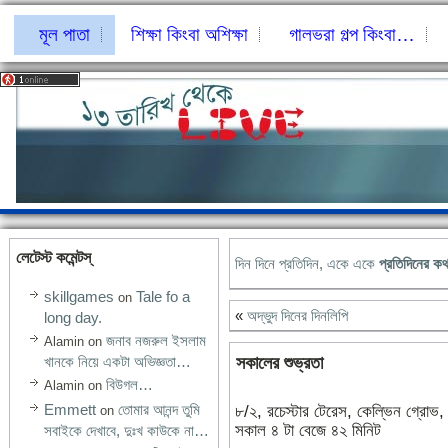
মূল পাতা
শিক্ষা কিংবা অশিক্ষা
গালভরা গল্প কিংবা…
লেটেস্ট কমেন্টস্‌
দিন দিনে প্রতিদিন, একে একে
প্রতিদিনের ক
skillgames
Tale fo a
on
«
অদ্ভুদ দিনের দিনলিপি
long day.
জনাব নজরুল ইসলাম
Alamin
on
সকালের শুভ্রতা
খানকে নিয়ে একটা অভিজ্ঞতা…
বিউগল…
Alamin
on
Emmett
তোমার আনন্দ তুমি
৮/২, রচেস্টার টেরেস, কেল্ভিন গ্রোভ, 
on
সকাল ৪ টা বেজে ৪২ মিনিট
সবাইকে দেখাবে, দুঃখ কাউকে না…