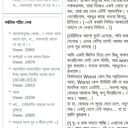
করবো? দু-জন মানুষের কথা ভেবেছিলাম
না…সবসময়ই ভালো সে হয় না।।
লক্ষকরলাম, তারা নিজেও একই দোষে দু
বরং, তারা রায় দেবে এটাই স্বাভাবিক। 
ভেবেছিলাম, প্রভুর কাছে বলবো কিন্তু,
চিন্তিত। (–এই কথাটা লিখিত আকারেই র
সর্বাধিক পঠিত লেখা
তাহলে সে দেখবে নিশ্চিত…!)
ভালোমানুষের খোজে…! লোকে যাকে
(চারিদিকে আলো ফুটে এসেছে, পাখি ডা
ভালো বলে, না…সবসময়ই ভালো
দেখেছে। এদের বেশির ভাগই আমার অজ
সে হয় না।।
চেনা সুর ভাসছে।)
Views: 15601
আমি একটা জিনিস নিয়ে বেশ কিছু ক্যাল
মার্গারেট ও তার বাসার বিড়াল
করেছিলাম বেস্ট কেস স্টাডি, আর wor
Views: 14074
বুক বাধতাম। মনকে বলতাম, প্রভুকে
আলোচিত-সমালোচিত প্রথম ব্লগের
রাখতাম।
উপর আমার দ্বিতীয় ভয়েজ ব্লগ
নির্মমভাবে Worst কেস টার প্রতিফল
(30-08-2013)
আহা, Worst কেস স্টাডিটা যদি না ক
Views: 13413
মানসিক ভাবে এতটাই……অবশ্য প্রভু-
আভা
বোধহয় আমাকে কিছু ক্লু দিয়েছিলো। সে
Views: 11534
করে। আজব…!
হা হা, বোধহয় সে সুত্র মেনে চলে, নতু
ধর্ম… (পরিবর্তিত ধারনার সংগত
তার। একটু হেসে নেই দাড়াও… হা হা 
যুক্তি)
ব্যাটা বুজরুক।
Views: 10925
সময়ের সাথে সুর ও জীবন (পর্ব -১)
(ঘু ঘু- র ডাক শুনতে পাচ্ছি। এখানের 
…!