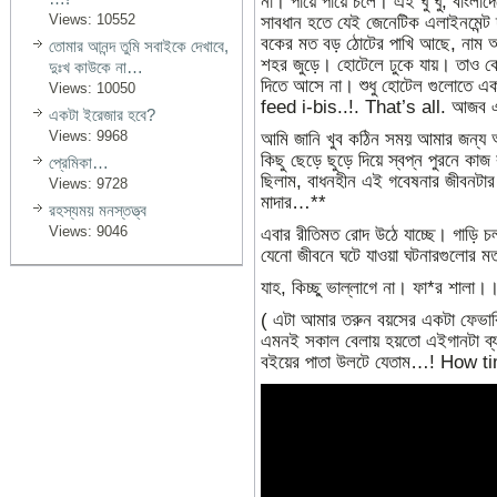
না। পায়ে পায়ে চলে। এই ঘু ঘু, বাংলাদ
Views: 10552
সাবধান হতে যেই জেনেটিক এলাইনমেন্ট 
বকের মত বড় ঠোটের পাখি আছে, নাম আ
তোমার আনন্দ তুমি সবাইকে দেখাবে,
শহর জুড়ে। হোটেলে ঢুকে যায়। তাও কে
দুঃখ কাউকে না…
দিতে আসে না। শুধু হোটেল গুলোতে এক
Views: 10050
feed i-bis..!. That’s all. আজব 
একটা ইরেজার হবে?
Views: 9968
আমি জানি খুব কঠিন সময় আমার জন্য 
কিছু ছেড়ে ছুড়ে দিয়ে স্বপ্ন পুরনে কা
প্রেমিকা…
ছিলাম, বাধনহীন এই গবেষনার জীবনটার
Views: 9728
মাদার…**
রহস্যময় মনস্তত্ত্ব
Views: 9046
এবার রীতিমত রোদ উঠে যাচ্ছে। গাড়
যেনো জীবনে ঘটে যাওয়া ঘটনারগুলোর ম
যাহ, কিচ্ছু ভাল্লাগে না। ফা*র শালা।
( এটা আমার তরুন বয়সের একটা ফেভা
এমনই সকাল বেলায় হয়তো এইগানটা ব্
বইয়ের পাতা উলটে যেতাম…! How 