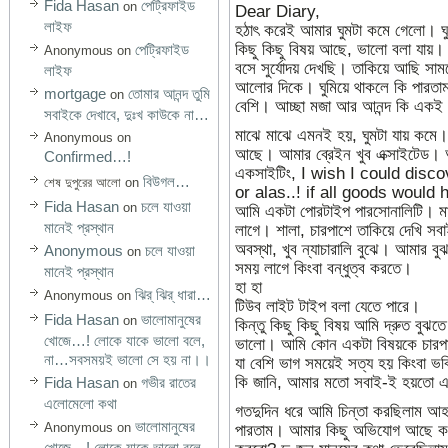
Fida Hasan
পেট্রিফাইড
on
Dear Diary,
লাইফ
হঠাৎ করেই আমার ঘুমটা কমে গেলো। 
কিছু কিছু বিষয় আছে, ভালো বলা যায়
পেট্রিফাইড
Anonymous
on
বসে সুর্যোদয় দেখছি। তাকিয়ে আছি সামনে
লাইফ
আলোর দিকে। ঘুমিয়ে থাকলে কি পারতা
mortgage
তোমার আনন্দ তুমি
on
বেশি। আচ্ছা মজা আর আনন্দ কি একই
সবাইকে দেখাবে, দুঃখ কাউকে না…
মাঝে মাঝে এমনই হয়, ঘুমটা যায় কমে। এ
Anonymous
on
আছে। আমার ব্রেইন খুব এক্সাইটেড।
Confirmed…!
একসাইটিং, I wish I could dis
বিউগল…
শেষ দুপুরের আলো
on
or alas..! if all goods woul
Fida Hasan
চলে যাওয়া
on
আমি একটা পোরটাইপ পারসোনালিটি। মাঝে
মানেই প্রস্থান
লাগে। শালা, চারপাশে তাকিয়ে দেখি সব
অবস্থা, খুব ন্যাচারালি বুঝে। আমার 
Anonymous
চলে যাওয়া
on
সময় লাগে কিংবা বন্ধুত্ব করতে।
মানেই প্রস্থান
হা হা
ঝির্‌ ঝির্‌ ধারা…
Anonymous
on
টিউব লাইট টাইপ বলা যেতে পারে।
Fida Hasan
ভালোমানুষের
on
কিন্তু কিছু কিছু বিষয় আমি দ্রুত বুঝ
খোজে…! লোকে যাকে ভালো বলে,
ভালো। আমি কোন একটা বিষয়কে চারপাশ 
না…সবসময়ই ভালো সে হয় না।।
যা বেশি ভাগ সময়েই সত্য হয় কিংবা ভব
কি জানি, আমার মতো সবাই-ই হয়তো এ
Fida Hasan
গভীর রাতের
on
এলোমেলো কথা
গতদুদিন ধরে আমি চিন্তা করছিলাম আ
ভালোমানুষের
Anonymous
on
পারতাম। আমার কিছু অভিযোগ আছে করার
খোজে…! লোকে যাকে ভালো বলে,