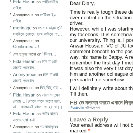
Fida Hasan
পেট্রিফাইড
on
Dear Diary,
লাইফ
Time is really tough these d
পেট্রিফাইড
Anonymous
on
over control on the situation
লাইফ
driver.
mortgage
তোমার আনন্দ তুমি
on
However, while I was startin
সবাইকে দেখাবে, দুঃখ কাউকে না…
my facebook. It is somehow 
our university. Thing is, I po
Anonymous
on
Anwar Hossain, VC of JU tod
Confirmed…!
comment beneath to the post
বিউগল…
শেষ দুপুরের আলো
on
way, his name is Bappy. A r
Fida Hasan
চলে যাওয়া
on
remember the first day I met
মানেই প্রস্থান
It was also the very first da
him and another colleague o
Anonymous
চলে যাওয়া
on
persuaded me somehow.
মানেই প্রস্থান
ঝির্‌ ঝির্‌ ধারা…
I will definitely write about
Anonymous
on
Till then.
Fida Hasan
ভালোমানুষের
on
খোজে…! লোকে যাকে ভালো বলে,
FB তে মন্তব্য করতে এখানে লিখুন
না…সবসময়ই ভালো সে হয় না।।
Posted in
প্রতিদিনের কথা
Fida Hasan
গভীর রাতের
on
Leave a Reply
এলোমেলো কথা
Your email address will not 
ভালোমানুষের
Anonymous
on
marked
*
খোজে…! লোকে যাকে ভালো বলে,