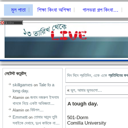
মূল পাতা
শিক্ষা কিংবা অশিক্ষা
গালভরা গল্প কিংবা…
লেটেস্ট কমেন্টস্‌
দিন দিনে প্রতিদিন, একে একে
প্রতিদিনের ক
skillgames
Tale fo a
on
«
ভুল, আমার ভুলগুলো…
long day.
জনাব নজরুল ইসলাম
Alamin
on
A tough day.
খানকে নিয়ে একটা অভিজ্ঞতা…
বিউগল…
Alamin
on
Emmett
তোমার আনন্দ তুমি
501-Dorm
on
Comilla University
সবাইকে দেখাবে, দুঃখ কাউকে না…