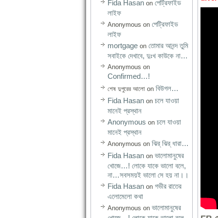
Fida Hasan
পেট্রিফাইড
on
লাইফ
পেট্রিফাইড
Anonymous
on
লাইফ
mortgage
তোমার আনন্দ তুমি
on
সবাইকে দেখাবে, দুঃখ কাউকে না…
Anonymous
on
Confirmed…!
বিউগল…
শেষ দুপুরের আলো
on
Fida Hasan
চলে যাওয়া
on
মানেই প্রস্থান
Anonymous
চলে যাওয়া
on
মানেই প্রস্থান
ঝির্‌ ঝির্‌ ধারা…
Anonymous
on
Fida Hasan
ভালোমানুষের
on
খোজে…! লোকে যাকে ভালো বলে,
না…সবসময়ই ভালো সে হয় না।।
Fida Hasan
গভীর রাতের
on
এলোমেলো কথা
ভালোমানুষের
Anonymous
on
খোজে…! লোকে যাকে ভালো বলে,