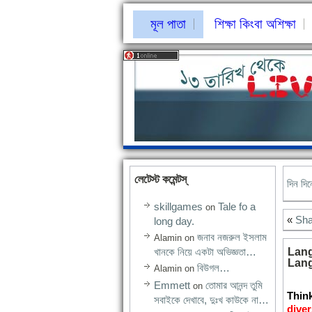
মূল পাতা
শিক্ষা কিংবা অশিক্ষা
লেটেস্ট কমেন্টস্‌
দিন দি
skillgames
Tale fo a
on
«
Sh
long day.
জনাব নজরুল ইসলাম
Alamin
on
খানকে নিয়ে একটা অভিজ্ঞতা…
Lang
Lang
বিউগল…
Alamin
on
Emmett
তোমার আনন্দ তুমি
on
Think
সবাইকে দেখাবে, দুঃখ কাউকে না…
diver