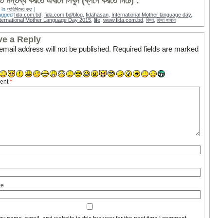
 মন্তব্য করতে এখানে লিখুন (ব্লগে করতে নিচে) :
 in
প্রতিদিনের কথা
|
agged
fida.com.bd
,
fida.com.bd/blog
,
fidahasan
,
International Mother language day
,
nternational Mother Language Day 2015
,
life
,
www.fida.com.bd
,
ফিদা
,
ফিদা হাসান
ve a Reply
email address will not be published.
Required fields are marked
ent
*
te