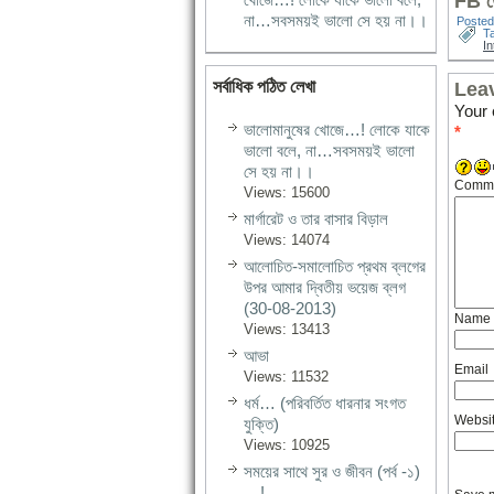
FB তে
না…সবসময়ই ভালো সে হয় না।।
Posted
T
I
সর্বাধিক পঠিত লেখা
Lea
Your 
ভালোমানুষের খোজে…! লোকে যাকে
*
ভালো বলে, না…সবসময়ই ভালো
সে হয় না।।
Comm
Views: 15600
মার্গারেট ও তার বাসার বিড়াল
Views: 14074
আলোচিত-সমালোচিত প্রথম ব্লগের
উপর আমার দ্বিতীয় ভয়েজ ব্লগ
(30-08-2013)
Name
Views: 13413
আভা
Email
Views: 11532
ধর্ম… (পরিবর্তিত ধারনার সংগত
Websi
যুক্তি)
Views: 10925
সময়ের সাথে সুর ও জীবন (পর্ব -১)
…!