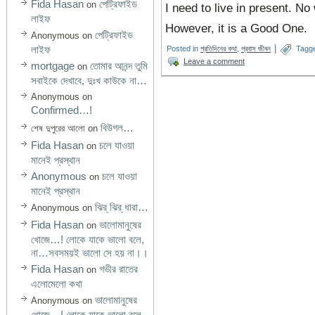
Fida Hasan
পেট্রিফাইড
on
I need to live in present. No
লাইফ
However, it is a Good One.
পেট্রিফাইড
Anonymous
on
লাইফ
|
Posted in
প্রতিদিনের কথা
,
প্রবাস জীবন
Tagg
Leave a comment
mortgage
তোমার আনন্দ তুমি
on
সবাইকে দেখাবে, দুঃখ কাউকে না…
Anonymous
on
Confirmed…!
বিউগল…
শেষ দুপুরের আলো
on
Fida Hasan
চলে যাওয়া
on
মানেই প্রস্থান
Anonymous
চলে যাওয়া
on
মানেই প্রস্থান
ঝির্‌ ঝির্‌ ধারা…
Anonymous
on
Fida Hasan
ভালোমানুষের
on
খোজে…! লোকে যাকে ভালো বলে,
না…সবসময়ই ভালো সে হয় না।।
Fida Hasan
গভীর রাতের
on
এলোমেলো কথা
ভালোমানুষের
Anonymous
on
খোজে…! লোকে যাকে ভালো বলে,