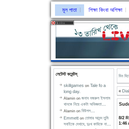
মূল পাতা
শিক্ষা কিংবা অশিক্ষা
লেটেস্ট কমেন্টস্‌
দিন দি
skillgames
Tale fo a
on
«
Dial
long day.
জনাব নজরুল ইসলাম
Alamin
on
খানকে নিয়ে একটা অভিজ্ঞতা…
Sudd
বিউগল…
Alamin
on
8/2 
Emmett
তোমার আনন্দ তুমি
on
1:46
সবাইকে দেখাবে, দুঃখ কাউকে না…