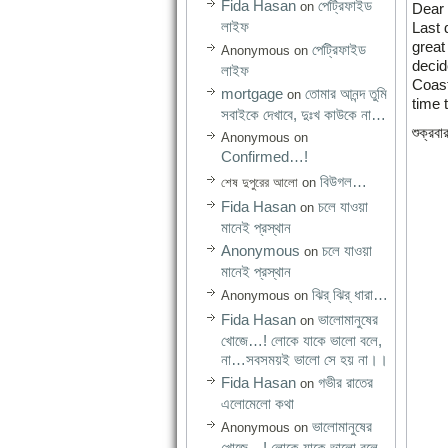
Fida Hasan
পেট্রিফাইড
on
Dear 
লাইফ
Last 
great
পেট্রিফাইড
Anonymous
on
decid
লাইফ
Coast
mortgage
তোমার আনন্দ তুমি
on
time 
সবাইকে দেখাবে, দুঃখ কাউকে না…
শুক্রব
Anonymous
on
Confirmed…!
বিউগল…
শেষ দুপুরের আলো
on
Fida Hasan
চলে যাওয়া
on
মানেই প্রস্থান
Anonymous
চলে যাওয়া
on
মানেই প্রস্থান
ঝির্‌ ঝির্‌ ধারা…
Anonymous
on
Fida Hasan
ভালোমানুষের
on
খোজে…! লোকে যাকে ভালো বলে,
না…সবসময়ই ভালো সে হয় না।।
Fida Hasan
গভীর রাতের
on
এলোমেলো কথা
ভালোমানুষের
Anonymous
on
খোজে…! লোকে যাকে ভালো বলে,