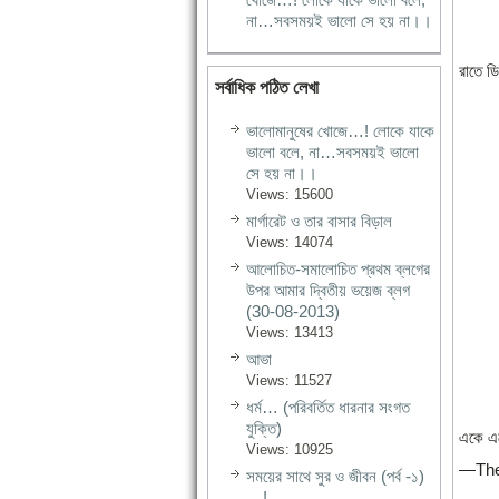
না…সবসময়ই ভালো সে হয় না।।
রাতে ড
সর্বাধিক পঠিত লেখা
ভালোমানুষের খোজে…! লোকে যাকে
ভালো বলে, না…সবসময়ই ভালো
সে হয় না।।
Views: 15600
মার্গারেট ও তার বাসার বিড়াল
Views: 14074
আলোচিত-সমালোচিত প্রথম ব্লগের
উপর আমার দ্বিতীয় ভয়েজ ব্লগ
(30-08-2013)
Views: 13413
আভা
Views: 11527
ধর্ম… (পরিবর্তিত ধারনার সংগত
যুক্তি)
একে এক
Views: 10925
—The
সময়ের সাথে সুর ও জীবন (পর্ব -১)
…!