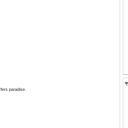
ক্
ers paradise.