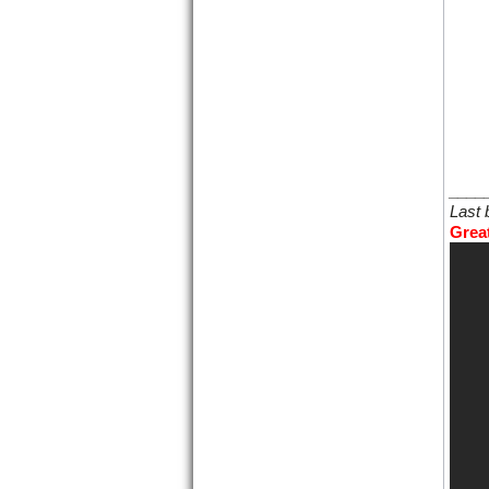
____
Last 
Great